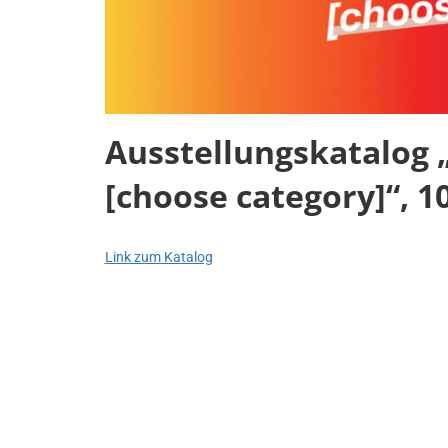
Ausstellungskatalog
[choose category]“, 1
Link zum Katalog
21.
Ben
Allgemein
Juli
Egger
2022