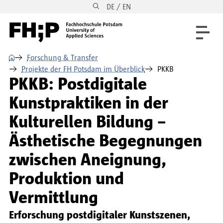
DE / EN
Direkt zum Inhalt
Direkt zur Hauptnavigation
Direkt zum Fußbereich
⌂
Forschung & Transfer
Projekte der FH Potsdam im Überblick
PKKB
PKKB: Postdigitale
Kunstpraktiken in der
Kulturellen Bildung –
Ästhetische Begegnungen
zwischen Aneignung,
Produktion und
Vermittlung
Erforschung postdigitaler Kunstszenen,